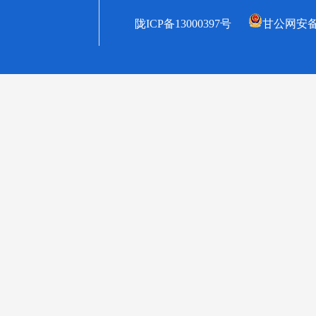
陇ICP备13000397号
甘公网安备62