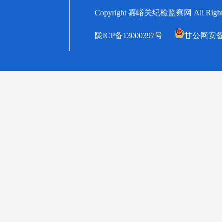
Copyright 嘉峪关纪检监察网 All
陇ICP备13000397号
甘公网安备62