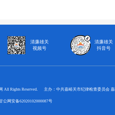
清廉雄关
清廉雄关
视频号
抖音号
察网 All Rights Reserved. 主办：中共嘉峪关市纪律检查委
甘公网安备62020102000087号