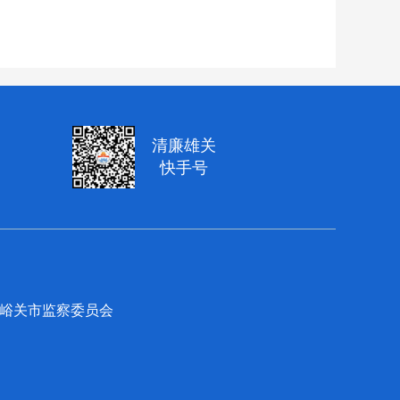
清廉雄关
快手号
员会 嘉峪关市监察委员会