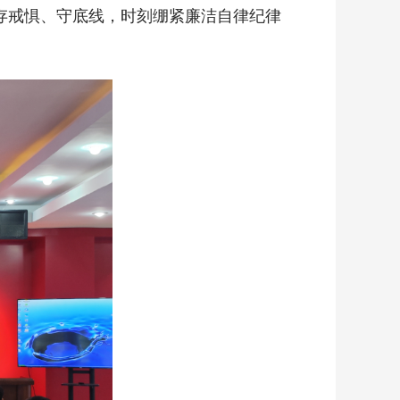
、存戒惧、守底线，时刻绷紧廉洁自律纪律