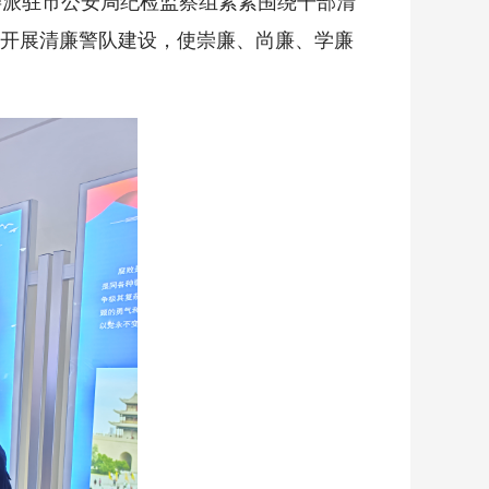
委派驻市公安局纪检监察组紧紧围绕干部清
开展清廉警队建设，使崇廉、尚廉、学廉