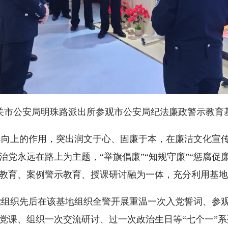
关市公安局明珠路派出所参观市公安局纪法廉政警示教育
上的作用，突出润文于心、固廉于本，在廉洁文化宣传
党永远在路上为主题，“举旗倡廉”“知规守廉”“惩腐促廉
教育、案例警示教育、授课研讨融为一体，充分利用基地
织先后在该基地组织全警开展重温一次入党誓词、参观
党课、组织一次交流研讨、过一次政治生日等“七个一”系