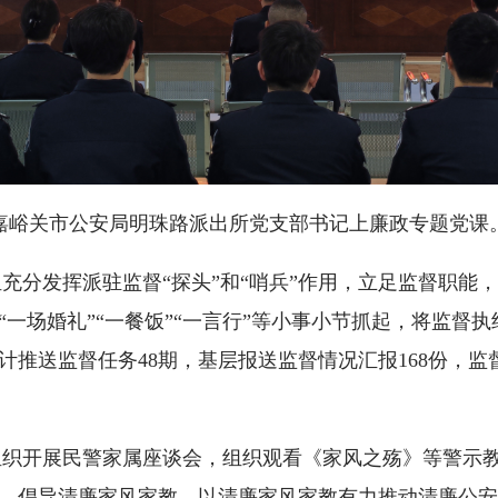
嘉峪关市公安局明珠路派出所党支部书记上廉政专题党课
发挥派驻监督“探头”和“哨兵”作用，立足监督职能，
一场婚礼”“一餐饭”“一言行”等小事小节抓起，将监督
推送监督任务48期，基层报送监督情况汇报168份，监督
开展民警家属座谈会，组织观看《家风之殇》等警示教
，倡导清廉家风家教，以清廉家风家教有力推动清廉公安