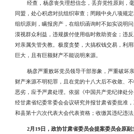
经查，杨彦丧失理想信念，丢弃党性原则，
同盟，处心积虑对抗组织审查；罔顾中央八项规定
组织原则，瞒报房产，在组织函询时不如实说明问
漠视群众利益，违规拨付使用临时救助资金；违反
对亲属失管失教。极度贪婪，大搞权钱交易，利用
巨大，且有巨额财产不能说明来源。
杨彦严重败坏党员领导干部形象，严重破坏
财产来源不明犯罪，且在党的十八大后不收敛、不
恶劣，应予严肃处理。依据《中国共产党纪律处分
经甘肃省纪委常委会会议研究并报甘肃省委批准，
和县第十六次代表大会代表资格；收缴其违纪违法
2月19日，政协甘肃省委员会提案委员会原