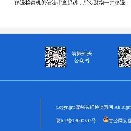
移送检察机关依法审查起诉，所涉财物一并移送。
清廉雄关
公众号
Copyright 嘉峪关纪检监察网 All
陇ICP备13000397号
甘公网安备62