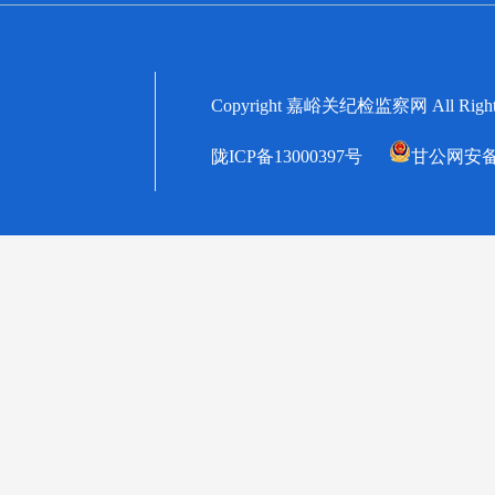
Copyright 嘉峪关纪检监察网 All
陇ICP备13000397号
甘公网安备62