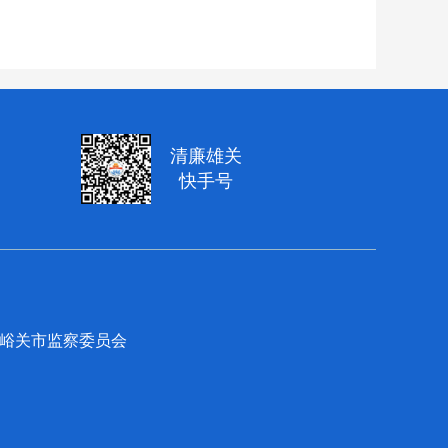
清廉雄关
快手号
员会 嘉峪关市监察委员会