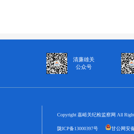
清廉雄关
公众号
Copyright 嘉峪关纪检监察网 All
陇ICP备13000397号
甘公网安备62