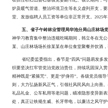
在担任积石山县石塬镇党委副书记、镇长期间，与
炉及暖气管道、整治环境卫生等名义虚列开支，要
堂、发放临聘人员工资等单位非正常开支。2025
五、省子午岭林业管理局华池分局山庄林场
神学习教育集中整治违规吃喝期间，韩立冬在无公
某、山庄林场场长徐某某在单位食堂聚餐并饮酒，事
省纪委监委指出，春节是“四风”问题易发多
织要坚决扛牢管党治党政治责任，持续巩固深入贯
精神既是“紧箍咒”、更是“护身符”。各级党员
则，大力弘扬新风正气，引领社风民风向上向善。
礼品礼金、公车私用等老问题，瞄准隐形变异新表
处，真正让铁规生威、长牙带电，以廉洁之风守护