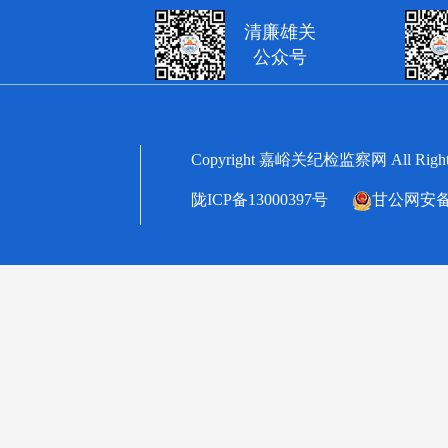
清廉雄关
公众号
Copyright 嘉峪关纪检监察网 All
陇ICP备13000397号
甘公网安备62